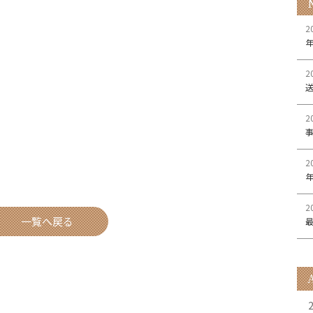
2
2
2
2
2
一覧へ戻る